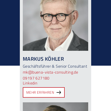
MARKUS KÖHLER
Geschäftsführer & Senior Consultant
mk@buena-vista-consulting.de
09197 627180
Linkedin
MEHR ERFAHREN